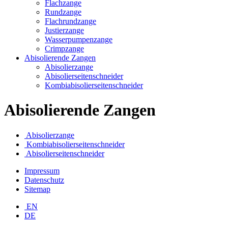
Flachzange
Rundzange
Flachrundzange
Justierzange
Wasserpumpenzange
Crimpzange
Abisolierende Zangen
Abisolierzange
Abisolierseitenschneider
Kombiabisolierseitenschneider
Abisolierende Zangen
Abisolierzange
Kombiabisolierseitenschneider
Abisolierseitenschneider
Impressum
Datenschutz
Sitemap
EN
DE